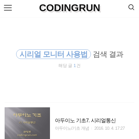
검
CODINGRUN
본
색
문
으
로
바
로
방명록
가
기
시리얼 모니터 사용법
검색 결과
해당 글
1
건
아두이노 기초7. 시리얼통신
아두이노/기초 개념
2016. 10. 4. 17:27