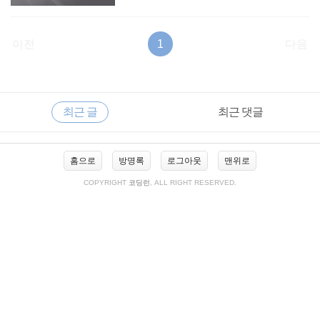
이전
1
다음
RECENTLY
사
최근 글
최근 댓글
이
드
바
최
홈으로
방명록
로그아웃
맨위로
근
글
COPYRIGHT
코딩런
, ALL RIGHT RESERVED.