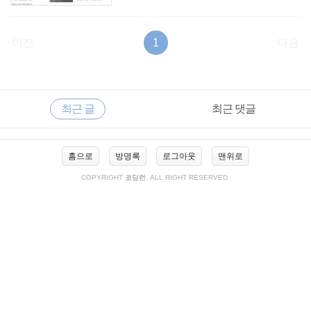
이전
1
다음
RECENTLY
사
최근 글
최근 댓글
이
드
바
최
홈으로
방명록
로그아웃
맨위로
근
글
COPYRIGHT
코딩런
, ALL RIGHT RESERVED.