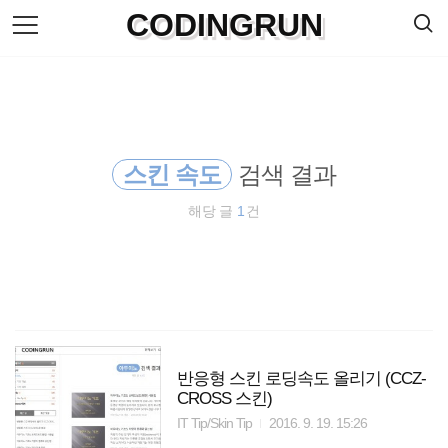
검
CODINGRUN
본
색
문
으
로
바
로
방명록
가
기
스킨 속도
검색 결과
해당 글
1
건
반응형 스킨 로딩속도 올리기 (CCZ-
CROSS 스킨)
IT Tip/Skin Tip
2016. 9. 19. 15:26