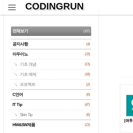
CODINGRUN
본
문
검
으
사
색
로
이
CATEGORY
바
드
로
전체보기
(107)
가
바
기
공지사항
(4)
명록
아두이노
(33)
기초 개념
(13)
기초 예제
(18)
프로젝트
(2)
C언어
(0)
IT Tip
(47)
Skin Tip
(6)
HW&SW제품
(23)