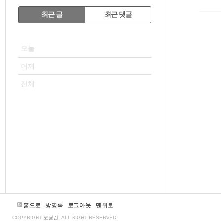
RECENTLY
최근 글
최근 댓글
최
VISITOR
근
오늘
글
어제
전체
홈으로
방명록
로그아웃
맨위로
COPYRIGHT
코딩런
, ALL RIGHT RESERVED.