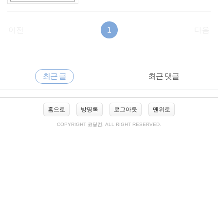
이전
1
다음
RECENTLY
사
최근 글
최근 댓글
이
드
바
최
홈으로
방명록
로그아웃
맨위로
근
글
COPYRIGHT
코딩런
, ALL RIGHT RESERVED.