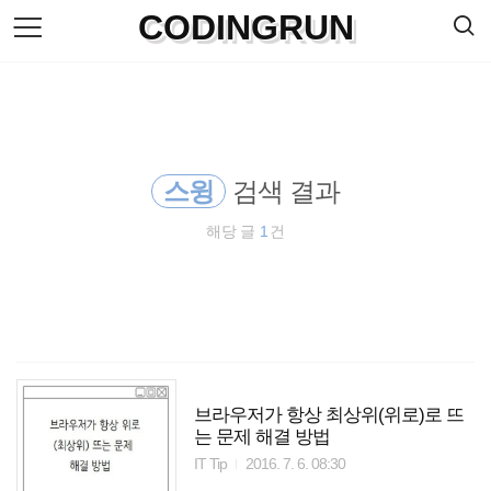
검
CODINGRUN
본
색
문
으
로
바
로
방명록
가
기
스윙
검색 결과
해당 글
1
건
브라우저가 항상 최상위(위로)로 뜨
는 문제 해결 방법
IT Tip
2016. 7. 6. 08:30