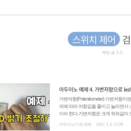
스위치 제어
검
해당 글
1
건
아두이노 예제 4. 가변저항으로 le
가변저항(Potentiometer) 가변저
의에 따라 저항값을 줄이고 늘리면서 
이라 한다.가변저항은 크게 위와같이
꿀 수 있는 가변저항이 있다. 드라이
아두이노/기초 예제
2017. 1. 6. 17:29
많이 사용하며(내부적인 부품등 으로)