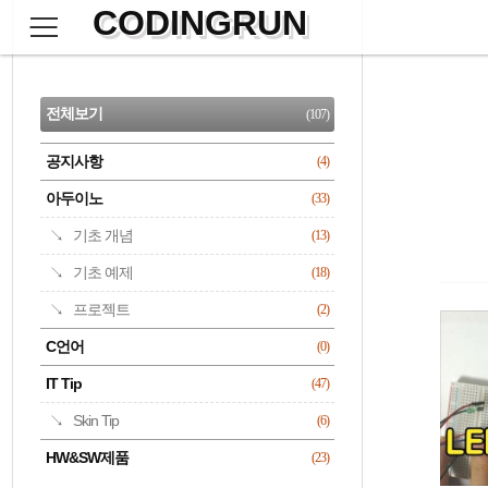
CODINGRUN
본
문
검
으
사
색
로
이
CATEGORY
바
드
로
전체보기
(107)
가
바
기
공지사항
(4)
명록
아두이노
(33)
기초 개념
(13)
기초 예제
(18)
프로젝트
(2)
C언어
(0)
IT Tip
(47)
Skin Tip
(6)
HW&SW제품
(23)