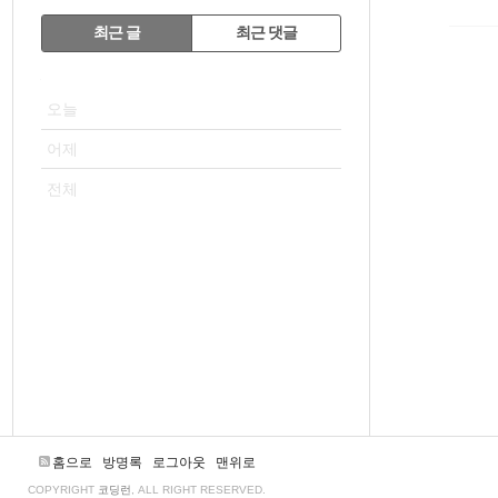
RECENTLY
최근 글
최근 댓글
최
VISITOR
근
오늘
글
어제
전체
홈으로
방명록
로그아웃
맨위로
COPYRIGHT
코딩런
, ALL RIGHT RESERVED.