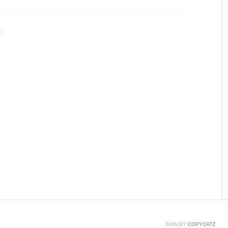
경우). analogWrite(), analogRead()analog값은
라 조금 더 상세한 값을 지정할 수 있다. digital값은 5V(HIG
음
SKIN BY
COPYCATZ