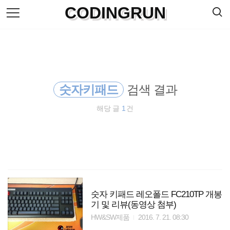
검
CODINGRUN
본
색
문
으
로
바
로
방명록
가
기
숫자키패드
검색 결과
해당 글
1
건
숫자 키패드 레오폴드 FC210TP 개봉
기 및 리뷰(동영상 첨부)
HW&SW제품
2016. 7. 21. 08:30