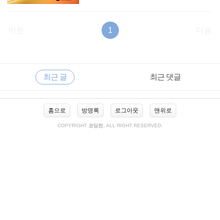
이전
1
다음
RECENTLY
사
최근 글
최근 댓글
이
드
바
최
홈으로
방명록
로그아웃
맨위로
근
글
COPYRIGHT
코딩런
, ALL RIGHT RESERVED.