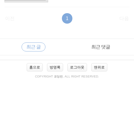
이전
1
다음
RECENTLY
사
최근 글
최근 댓글
이
드
바
최
홈으로
방명록
로그아웃
맨위로
근
글
COPYRIGHT
코딩런
, ALL RIGHT RESERVED.