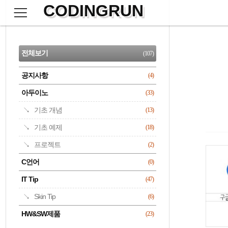
CODINGRUN
본
문
검
으
사
색
로
이
CATEGORY
바
드
로
전체보기
(107)
가
바
기
공지사항
(4)
명록
아두이노
(33)
기초 개념
(13)
기초 예제
(18)
프로젝트
(2)
C언어
(0)
IT Tip
(47)
Skin Tip
(6)
HW&SW제품
(23)