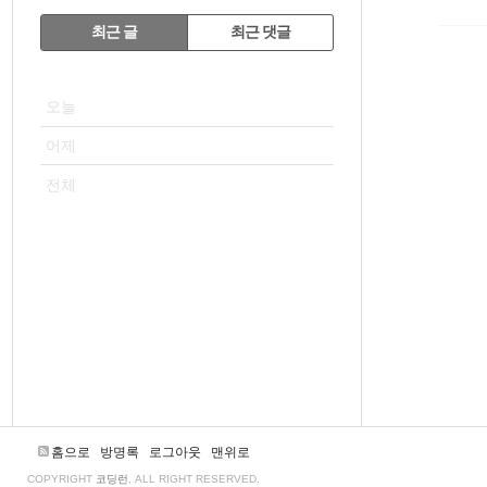
RECENTLY
최근 글
최근 댓글
최
VISITOR
근
오늘
글
어제
전체
홈으로
방명록
로그아웃
맨위로
COPYRIGHT
코딩런
, ALL RIGHT RESERVED.