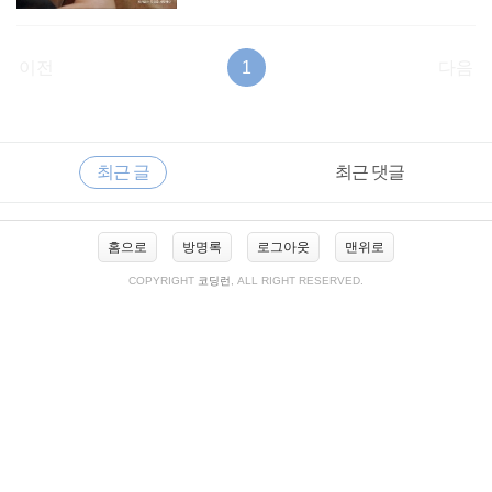
이전
1
다음
RECENTLY
사
최근 글
최근 댓글
이
드
바
최
홈으로
방명록
로그아웃
맨위로
근
글
COPYRIGHT
코딩런
, ALL RIGHT RESERVED.