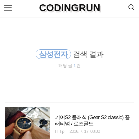
검
CODINGRUN
본
색
문
으
로
바
로
방명록
가
기
삼성전자
검색 결과
해당 글
1
건
기어S2 클래식 (Gear S2 classic) 플
래티넘 / 로즈골드
IT Tip
2016. 7. 17. 08:00