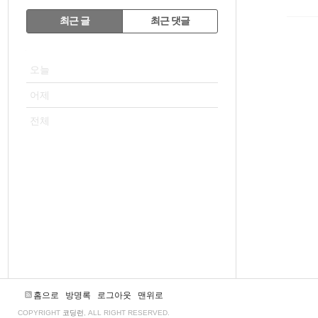
RECENTLY
최근 글
최근 댓글
최
VISITOR
근
오늘
글
어제
전체
홈으로
방명록
로그아웃
맨위로
COPYRIGHT
코딩런
, ALL RIGHT RESERVED.