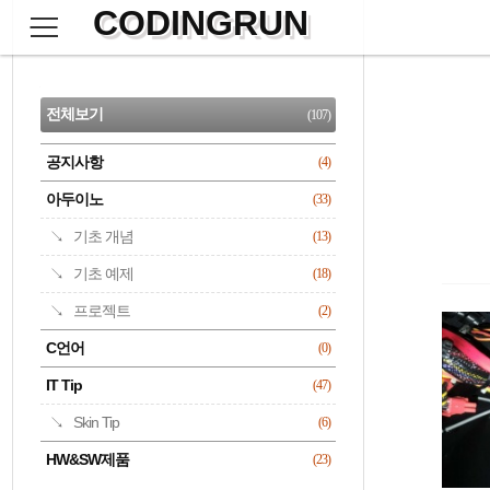
CODINGRUN
본
문
검
으
사
색
로
이
CATEGORY
바
드
로
전체보기
(107)
가
바
기
공지사항
(4)
명록
아두이노
(33)
기초 개념
(13)
기초 예제
(18)
프로젝트
(2)
C언어
(0)
IT Tip
(47)
Skin Tip
(6)
HW&SW제품
(23)