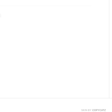
는 이전에 한번 교체한적이 있어서SATA to USB제품을
할때는 딱히 필요없지만,노트북에서 교체하실 때에는
음
가 있으신 분들은 위와같이 조립한다음 본체에 연..
SKIN BY
COPYCATZ