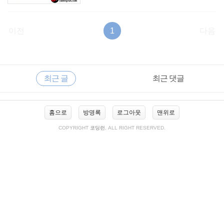
이전
1
다음
RECENTLY
사
최근 글
최근 댓글
이
드
바
최
홈으로
방명록
로그아웃
맨위로
근
글
COPYRIGHT
코딩런
, ALL RIGHT RESERVED.