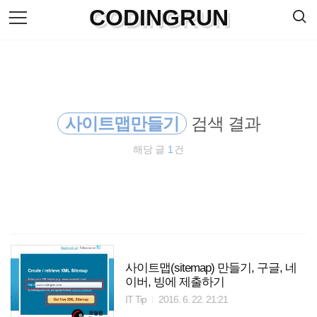
검
CODINGRUN
본
색
문
으
로
바
로
방명록
가
기
사이트맵만들기
검색 결과
해당 글
1
건
사이트맵(sitemap) 만들기, 구글, 네
이버, 빙에 제출하기
IT Tip
2016. 6. 22. 21:21