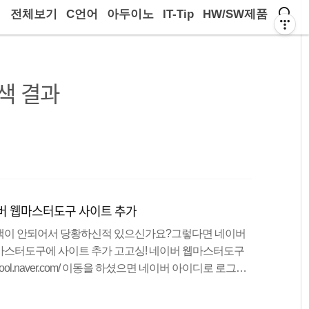
전체보기
C언어
아두이노
IT-Tip
HW/SW제품
색 결과
버 웹마스터도구 사이트 추가
색이 안되어서 당황하신적 있으신가요?그렇다면 네이버
마스터도구에 사이트 추가 고고싱! 네이버 웹마스터도구
rtool.naver.com/ 이동을 하셨으면 네이버 아이디로 로그인
면에서 사이트 추가를 클릭 해줍니다. 사이트에 내가 소유
입력합니다.저는 2차 도메인을 사용중이므로 codingru