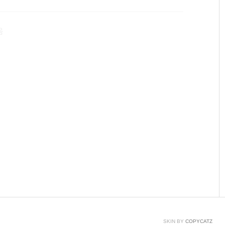
사용하시는 분들은codingrun.tistory.com과 같이 입력
트 소유 확인을 위해HTML 태그를 클릭하시고,빨간박스
음
SKIN BY
COPYCATZ