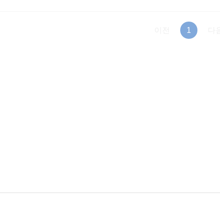
n.com만 입력하였습니다.티스토리 주소를 
해주세요. 다음 창으로 넘어오면 사이
이전
1
다
부분