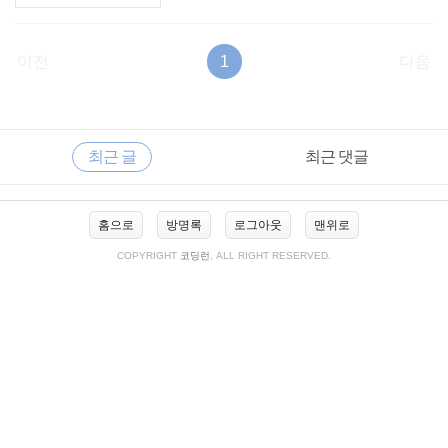
이전
1
다음
RECENTLY
사
최근 글
최근 댓글
이
드
바
최
홈으로
방명록
로그아웃
맨위로
근
글
COPYRIGHT
코딩런
, ALL RIGHT RESERVED.