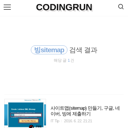
검
CODINGRUN
본
색
문
으
로
바
로
방명록
가
기
빙sitemap
검색 결과
해당 글
1
건
사이트맵(sitemap) 만들기, 구글, 네
이버, 빙에 제출하기
IT Tip
2016. 6. 22. 21:21