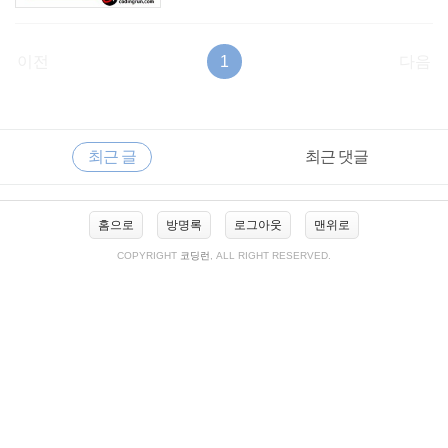
이전
1
다음
RECENTLY
사
최근 글
최근 댓글
이
드
바
최
홈으로
방명록
로그아웃
맨위로
근
글
COPYRIGHT
코딩런
, ALL RIGHT RESERVED.