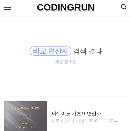
검
CODINGRUN
본
색
문
으
로
바
로
방명록
가
기
비교 연산자
검색 결과
해당 글
1
건
아두이노 기초 9. 연산자
아두이노/기초 개념
2016. 11. 1. 17:44