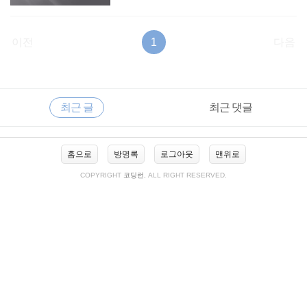
이전
1
다음
RECENTLY
사
최근 글
최근 댓글
이
드
바
최
홈으로
방명록
로그아웃
맨위로
근
글
COPYRIGHT
코딩런
, ALL RIGHT RESERVED.