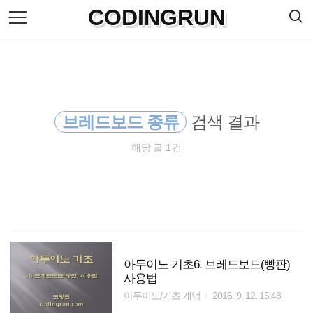
검
CODINGRUN
본
색
문
으
로
바
로
방명록
가
기
브레드보드 종류
검색 결과
해당 글
1
건
아두이노 기초6. 브레드보드(빵판)
사용법
아두이노/기초 개념
2016. 9. 12. 15:48