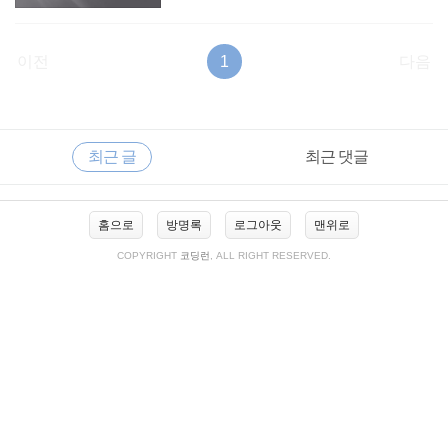
이전
1
다음
RECENTLY
사
최근 글
최근 댓글
이
드
바
최
홈으로
방명록
로그아웃
맨위로
근
글
COPYRIGHT
코딩런
, ALL RIGHT RESERVED.