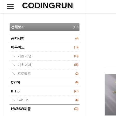
CODINGRUN
본
문
검
으
사
색
로
이
CATEGORY
바
드
로
전체보기
(107)
가
바
기
공지사항
(4)
명록
아두이노
(33)
기초 개념
(13)
기초 예제
(18)
프로젝트
(2)
C언어
(0)
IT Tip
(47)
Skin Tip
(6)
HW&SW제품
(23)