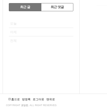
RECENTLY
최근 글
최근 댓글
최
VISITOR
근
오늘
글
어제
전체
홈으로
방명록
로그아웃
맨위로
COPYRIGHT
코딩런
, ALL RIGHT RESERVED.