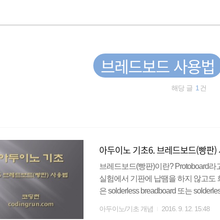
브레드보드 사용법
해당 글
1
건
아두이노 기초6. 브레드보드(빵판)
브레드보드(빵판)이란? Protoboard라
실험에서 기판에 납땜을 하지 않고도 
은 solderless breadboard 또는 s
가 있으나 각 쓰임새는 동일하다고 할
아두이노/기초 개념
2016. 9. 12. 15:48
수 있으므로 시제품을 만들 거나, 간