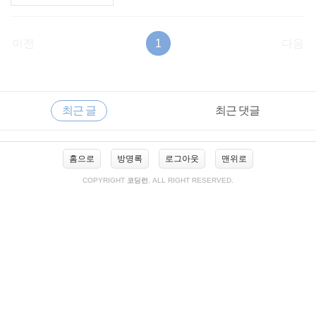
이전
1
다음
RECENTLY
사
최근 글
최근 댓글
이
드
바
최
홈으로
방명록
로그아웃
맨위로
근
글
COPYRIGHT
코딩런
, ALL RIGHT RESERVED.