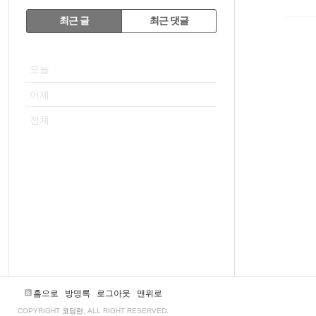
RECENTLY
최근 글
최근 댓글
최
VISITOR
근
오늘
글
어제
전체
홈으로
방명록
로그아웃
맨위로
COPYRIGHT
코딩런
, ALL RIGHT RESERVED.