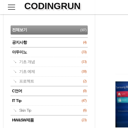
CODINGRUN
본
문
검
으
사
색
로
이
CATEGORY
바
드
로
전체보기
(107)
가
바
기
공지사항
(4)
명록
아두이노
(33)
기초 개념
(13)
기초 예제
(18)
프로젝트
(2)
C언어
(0)
IT Tip
(47)
Skin Tip
(6)
HW&SW제품
(23)