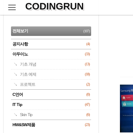
CODINGRUN
본
문
검
으
사
색
로
이
CATEGORY
바
드
로
전체보기
(107)
가
바
기
공지사항
(4)
명록
아두이노
(33)
기초 개념
(13)
기초 예제
(18)
프로젝트
(2)
C언어
(0)
IT Tip
(47)
Skin Tip
(6)
HW&SW제품
(23)