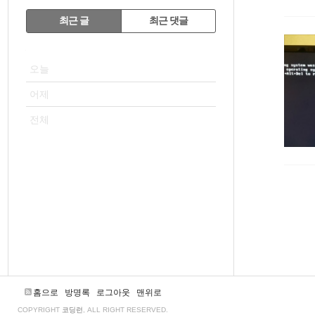
RECENTLY
최근 글
최근 댓글
최
VISITOR
근
오늘
글
어제
전체
홈으로
방명록
로그아웃
맨위로
COPYRIGHT
코딩런
, ALL RIGHT RESERVED.