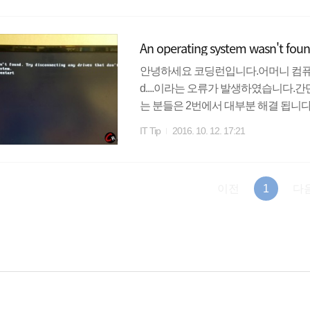
삼성 노트북에서는 위와같이 USB가 
디있겠습니까 하하하;; 아래 순서를 천
An operating system wasn't f
저 BIOS의 진입을 하셔야 하므로 노트북을
안녕하세요 코딩런입니다.어머니 컴퓨터 윈도우1
d....이라는 오류가 발생하였습니다
는 분들은 2번에서 대부분 해결 됩니다
서만변경하여 간단하게 해결 가능합니다
IT Tip
2016. 10. 12. 17:21
조사마다 다르지만 대부분 del키를 연타하면
인보드 BIOS모드 진입을 검색 해보세
드(F6)로 진입해야 하며, 예전 보드
이전
1
다
을 클릭!부팅 우선순..