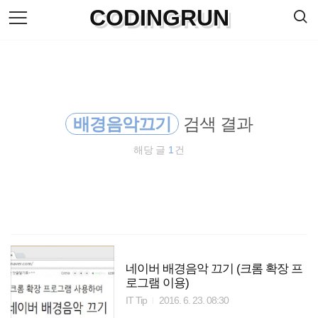
검
CODINGRUN
본
색
문
으
로
바
로
방명록
가
기
배경음악끄기
검색 결과
해당 글
1
건
네이버 배경음악 끄기 (크롬 확장 프
로그램 이용)
IT Tip
2016. 6. 23. 08:30