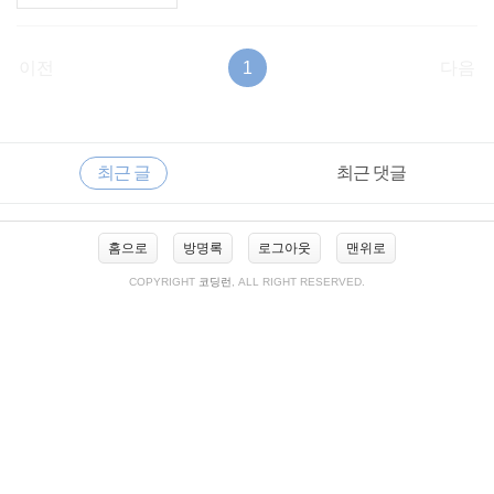
이전
1
다음
RECENTLY
사
최근 글
최근 댓글
이
드
바
최
홈으로
방명록
로그아웃
맨위로
근
글
COPYRIGHT
코딩런
, ALL RIGHT RESERVED.