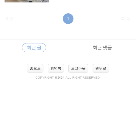
이전
1
다음
RECENTLY
사
최근 글
최근 댓글
이
드
바
최
홈으로
방명록
로그아웃
맨위로
근
글
COPYRIGHT
코딩런
, ALL RIGHT RESERVED.