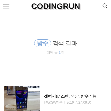
검
CODINGRUN
본
색
문
으
로
바
로
방명록
가
기
방수
검색 결과
해당 글
1
건
갤럭시s7 스펙, 색상, 방수기능
HW&SW제품
2016. 7. 27. 08:30