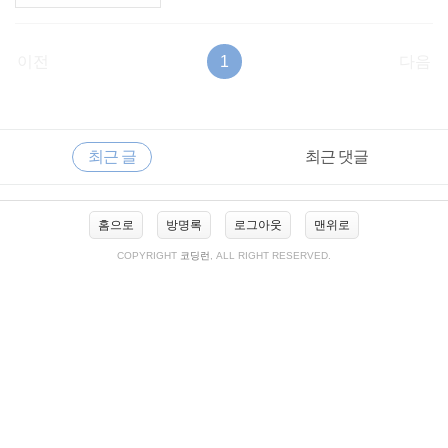
이전
1
다음
RECENTLY
사
최근 글
최근 댓글
이
드
바
최
홈으로
방명록
로그아웃
맨위로
근
글
COPYRIGHT
코딩런
, ALL RIGHT RESERVED.