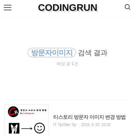
검
CODINGRUN
본
색
문
으
로
바
로
방명록
가
기
방문자이미지
검색 결과
해당 글
1
건
티스토리 방문자 이미지 변경 방법
IT Tip/Skin Tip
2016. 9. 20. 16:32