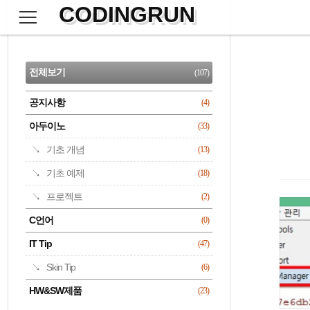
CODINGRUN
본
문
검
으
사
색
로
이
CATEGORY
바
드
로
전체보기
(107)
가
바
기
공지사항
(4)
명록
아두이노
(33)
기초 개념
(13)
기초 예제
(18)
프로젝트
(2)
C언어
(0)
IT Tip
(47)
Skin Tip
(6)
HW&SW제품
(23)