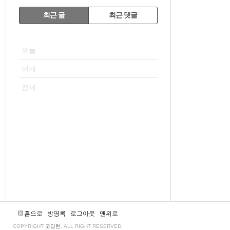
RECENTLY
최근 글
최근 댓글
최
VISITOR
근
오늘
글
어제
전체
홈으로
방명록
로그아웃
맨위로
COPYRIGHT
코딩런
, ALL RIGHT RESERVED.