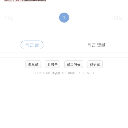
이전
1
다음
RECENTLY
사
최근 글
최근 댓글
이
드
바
최
홈으로
방명록
로그아웃
맨위로
근
글
COPYRIGHT
코딩런
, ALL RIGHT RESERVED.