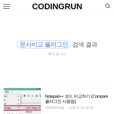
검
CODINGRUN
본
색
문
으
로
바
로
방명록
가
기
문서비교 플러그인
검색 결과
해당 글
1
건
Notepad++ 코드 비교하기 (Compare
플러그인 사용법)
HW&SW제품
2016. 8. 24. 08:30