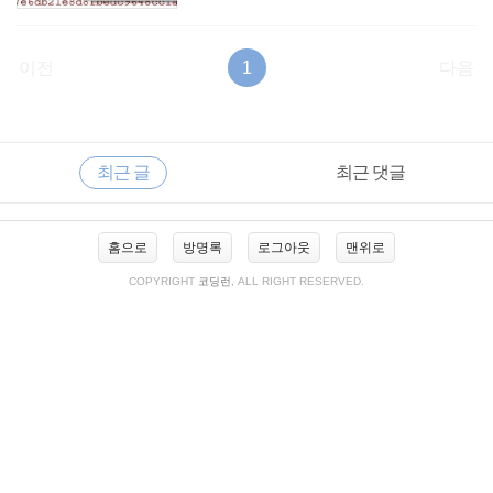
이전
1
다음
RECENTLY
사
최근 글
최근 댓글
이
드
바
최
홈으로
방명록
로그아웃
맨위로
근
글
COPYRIGHT
코딩런
, ALL RIGHT RESERVED.