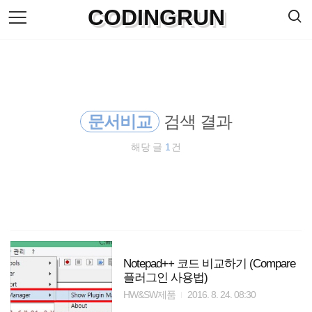
검
CODINGRUN
본
색
문
으
로
바
로
방명록
가
기
문서비교
검색 결과
해당 글
1
건
Notepad++ 코드 비교하기 (Compare
플러그인 사용법)
HW&SW제품
2016. 8. 24. 08:30