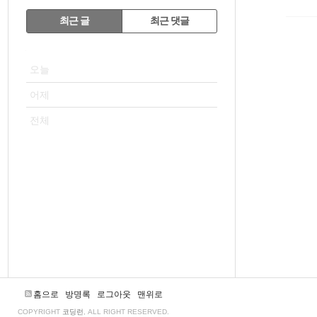
RECENTLY
최근 글
최근 댓글
최
VISITOR
근
오늘
글
어제
전체
홈으로
방명록
로그아웃
맨위로
COPYRIGHT
코딩런
, ALL RIGHT RESERVED.