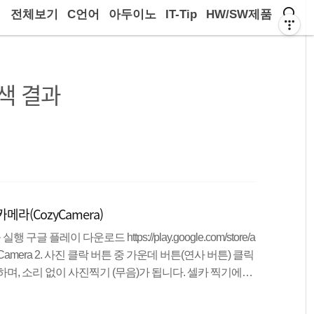
전체보기
C언어
아두이노
IT-Tip
HW/SW제품
색 결과
라(CozyCamera)
 구글 플레이 다운로드 https://play.google.com/store/a
or.CozyCamera 2. 사진 클락 버튼 중 가운데 버튼(연사 버튼) 클릭
며, 소리 없이 사진찍기 (무음)가 됩니다. 셀카 찍기에도
. 찍은 사진을 GIF 아이콘을 클릭하여 움짤로 저장 4. 움짤
할 것인지 속도를 지정할 수 있고 하단의 미리보기를 확인