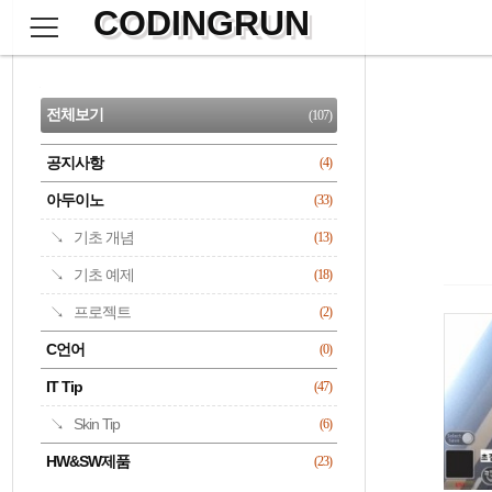
CODINGRUN
본
문
검
으
사
색
로
이
CATEGORY
바
드
로
전체보기
(107)
가
바
기
공지사항
(4)
명록
아두이노
(33)
기초 개념
(13)
기초 예제
(18)
프로젝트
(2)
C언어
(0)
IT Tip
(47)
Skin Tip
(6)
HW&SW제품
(23)