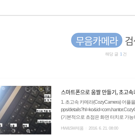
무음카메라
검
해당 글
1
건
스마트폰으로 움짤 만들기, 초고속카메
1. 초고속 카메라(CozyCamera) 어플을 실행
pps/details?hl=ko&id=com.hant
(기본적으로 초점은 화면 터치로 가능하
너무너무 너~무~ 좋은 어플이에요! ) 3
HW&SW제품
2016. 6. 21. 08:00
을 빠르게 움직이게 할 건지, 느리게 