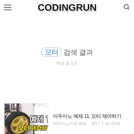
검
CODINGRUN
본
색
문
으
로
바
로
방명록
가
기
모터
검색 결과
해당 글
1
건
아두이노 예제 11. 모터 제어하기
아두이노/기초 예제
2017. 1. 19. 03:44