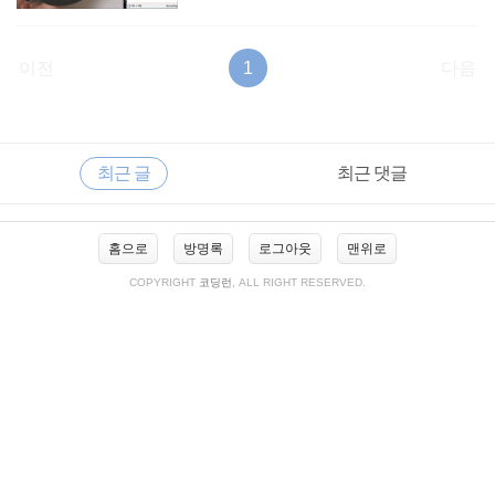
이전
1
다음
RECENTLY
사
최근 글
최근 댓글
이
드
바
최
홈으로
방명록
로그아웃
맨위로
근
글
COPYRIGHT
코딩런
, ALL RIGHT RESERVED.