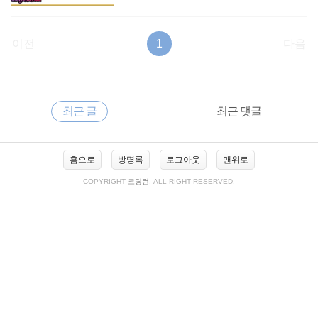
이전
1
다음
RECENTLY
사
최근 글
최근 댓글
이
드
바
최
홈으로
방명록
로그아웃
맨위로
근
글
COPYRIGHT
코딩런
, ALL RIGHT RESERVED.