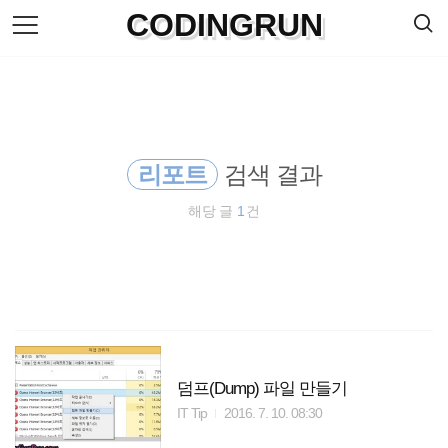
검
CODINGRUN
본
색
문
으
로
바
로
방명록
가
기
리포트
검색 결과
해당 글
1
건
덤프(Dump) 파일 만들기
IT Tip
2016. 7. 10. 08:30