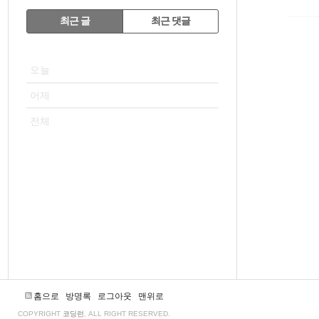
RECENTLY
최근 글
최근 댓글
최
VISITOR
근
오늘
글
어제
전체
홈으로
방명록
로그아웃
맨위로
COPYRIGHT
코딩런
, ALL RIGHT RESERVED.