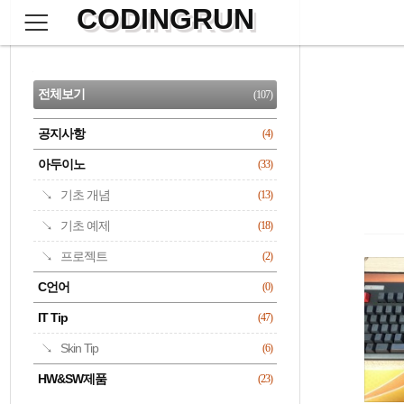
CODINGRUN
본
문
검
으
사
색
로
이
CATEGORY
바
드
로
전체보기
(107)
가
바
기
공지사항
(4)
명록
아두이노
(33)
기초 개념
(13)
기초 예제
(18)
프로젝트
(2)
C언어
(0)
IT Tip
(47)
Skin Tip
(6)
HW&SW제품
(23)