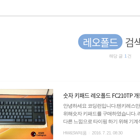
레오폴드
검색
해당 글
1
건
숫자 키패드 레오폴드 FC210TP 
안녕하세요 코딩런입니다.텐키레스만 
위해숫자 키패드를 구매하였습니다. 
다른 느낌으로 타이핑 하기 위해 기
^^ 그럼 개봉기 시작! 심플하고 군더더
HW&SW제품
2016. 7. 21. 08:30
유는키배열때문입니다.수십년을 써온 