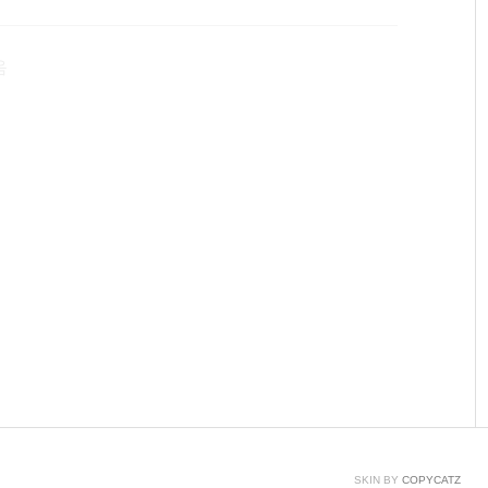
 주의사항서(?)가 전부입니다. 저의 사랑스러운 주력장
럽네요 ㅎㅎ 키감은 여타 레오폴드 청축이랑 똑같습니
음
때는 필코제품만 사용하였는데,이제는 레오폴드 제품이 더
SKIN BY
COPYCATZ