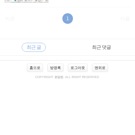
이전
1
다음
RECENTLY
사
최근 글
최근 댓글
이
드
바
최
홈으로
방명록
로그아웃
맨위로
근
글
COPYRIGHT
코딩런
, ALL RIGHT RESERVED.