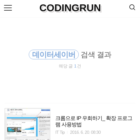
검
CODINGRUN
본
색
문
으
로
바
로
방명록
가
기
데이터세이버
검색 결과
해당 글
1
건
크롬으로 IP 우회하기_ 확장 프로그
램 사용방법
IT Tip
2016. 6. 20. 08:30