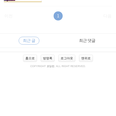
이전
1
다음
RECENTLY
사
최근 글
최근 댓글
이
드
바
최
홈으로
방명록
로그아웃
맨위로
근
글
COPYRIGHT
코딩런
, ALL RIGHT RESERVED.