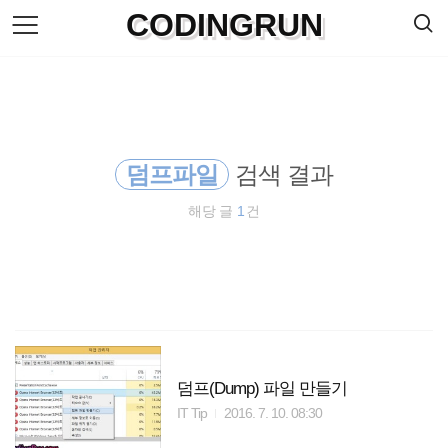
검
CODINGRUN
본
색
문
으
로
바
로
방명록
가
기
덤프파일
검색 결과
해당 글
1
건
덤프(Dump) 파일 만들기
IT Tip
2016. 7. 10. 08:30