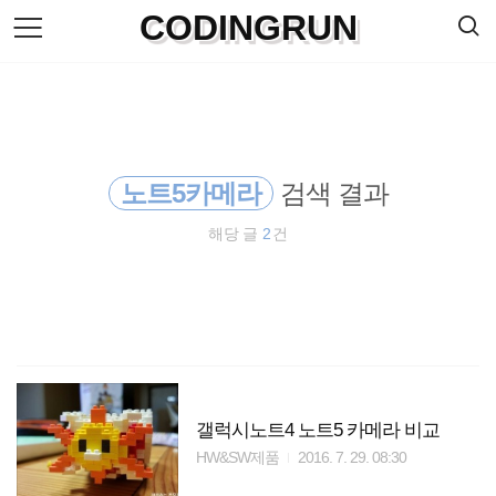
검
CODINGRUN
본
색
문
으
로
바
로
방명록
가
기
노트5카메라
검색 결과
해당 글
2
건
갤럭시노트4 노트5 카메라 비교
HW&SW제품
2016. 7. 29. 08:30