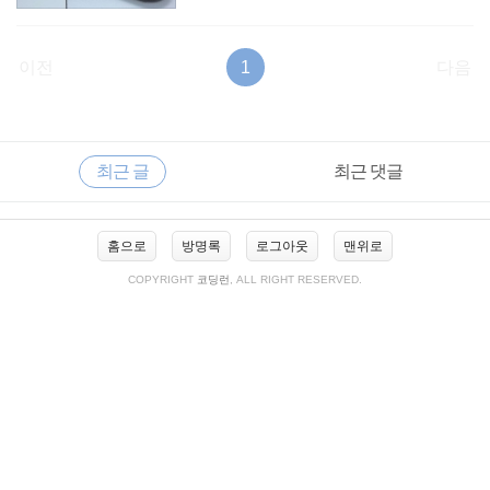
이전
1
다음
RECENTLY
사
최근 글
최근 댓글
이
드
바
최
홈으로
방명록
로그아웃
맨위로
근
글
COPYRIGHT
코딩런
, ALL RIGHT RESERVED.