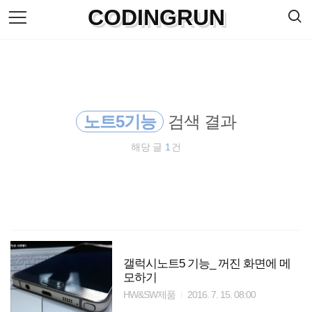
검
CODINGRUN
본
색
문
으
로
바
로
방명록
가
기
노트5기능
검색 결과
해당 글
1
건
갤럭시노트5 기능_ 꺼진 화면에 메
모하기
HW&SW제품
2016. 7. 15. 08:00