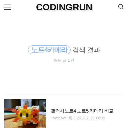
검
CODINGRUN
본
색
문
으
로
바
로
방명록
가
기
노트4카메라
검색 결과
해당 글
1
건
갤럭시노트4 노트5 카메라 비교
HW&SW제품
2016. 7. 29. 08:30