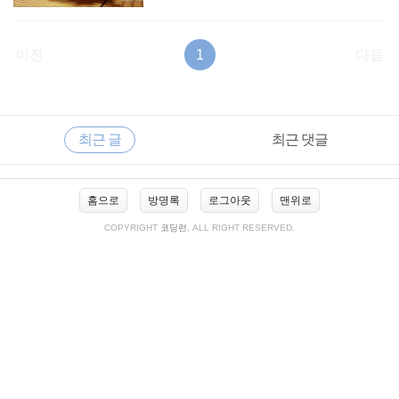
이전
1
다음
RECENTLY
사
최근 글
최근 댓글
이
드
바
최
홈으로
방명록
로그아웃
맨위로
근
글
COPYRIGHT
코딩런
, ALL RIGHT RESERVED.