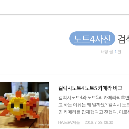
노트4사진
검
해당 글
1
건
갤럭시노트4 노트5 카메라 비교
갤럭시노트4와 노트5의 카메라의후면
고 하는 이유는 왜 일까요? 갤럭시 노트5
면 카메라를 탑재했다고 전했다. 이로
하지만 더 밝은 사진 결과물을 얻을 수
HW&SW제품
2016. 7. 29. 08:30
상 콜라주의 기능도 추가됐다. 위 기사 내