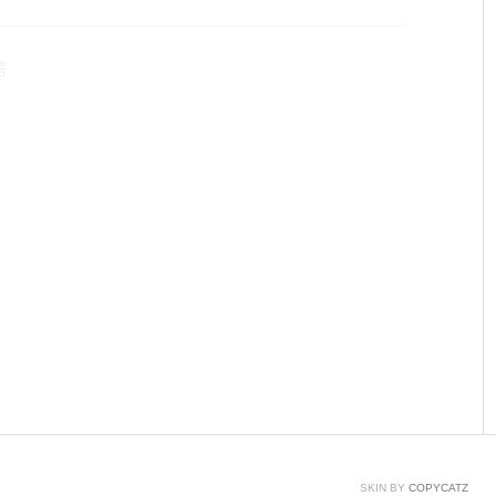
서더 밝아지고 좋은 사진을 얻을 수 있게 되었다네요. 직
라를 비교해볼까요? 노트5 노트4 노트5 노트4 같은 위
음
는 것을 ..
SKIN BY
COPYCATZ