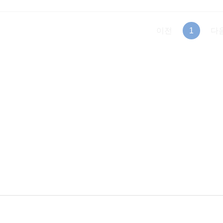
메가픽셀의 후면 카메라 " 를 장착하면
접 찍어본 사진들로노트4와 노트5 카메
이전
1
다
치에서 찍었음에도노트5가 더 넓게 찍히