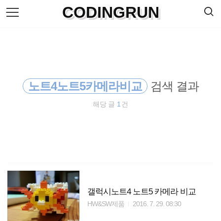
검
CODINGRUN
본
색
문
으
로
바
로
방명록
가
기
노트4노트5카메라비교
검색 결과
해당 글
1
건
갤럭시노트4 노트5 카메라 비교
HW&SW제품
2016. 7. 29. 08:30