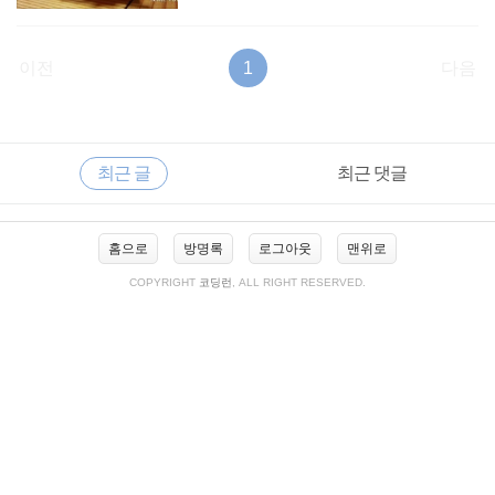
이전
1
다음
RECENTLY
사
최근 글
최근 댓글
이
드
바
최
홈으로
방명록
로그아웃
맨위로
근
글
COPYRIGHT
코딩런
, ALL RIGHT RESERVED.