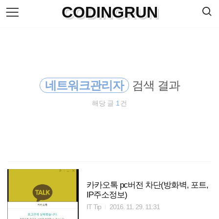
검
CODINGRUN
본
색
문
으
로
바
로
방명록
가
기
네트워크관리자
검색 결과
해당 글
1
건
카카오톡 pc버전 차단(방화벽, 포트,
IP주소정보)
IT Tip
2016. 11. 29. 11:31