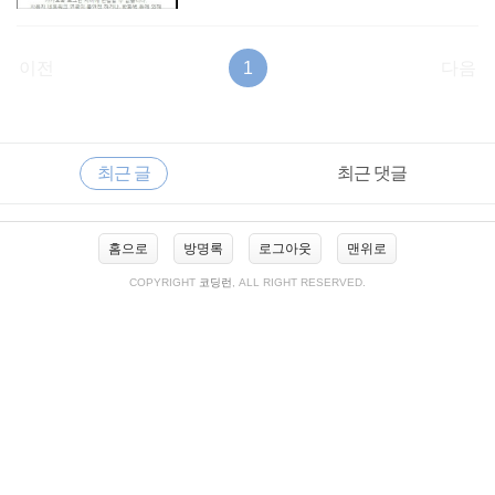
이전
1
다음
RECENTLY
사
최근 글
최근 댓글
이
드
바
최
홈으로
방명록
로그아웃
맨위로
근
글
COPYRIGHT
코딩런
, ALL RIGHT RESERVED.