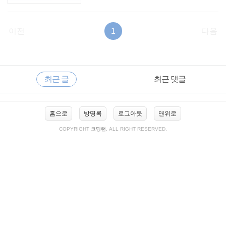
이전
1
다음
RECENTLY
사
최근 글
최근 댓글
이
드
바
최
홈으로
방명록
로그아웃
맨위로
근
글
COPYRIGHT
코딩런
, ALL RIGHT RESERVED.