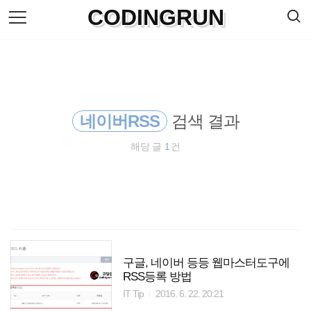
검
CODINGRUN
본
색
문
으
로
바
로
방명록
가
기
네이버RSS
검색 결과
해당 글
1
건
구글, 네이버 등등 웹마스터도구에
RSS등록 방법
IT Tip
2016. 6. 22. 20:21