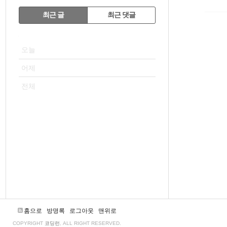
RECENTLY
최근 글
최근 댓글
최
VISITOR
근
오늘
글
어제
전체
홈으로
방명록
로그아웃
맨위로
COPYRIGHT
코딩런
, ALL RIGHT RESERVED.