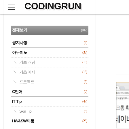
CODINGRUN
본
문
검
으
사
색
로
이
CATEGORY
바
드
로
전체보기
(107)
가
바
기
공지사항
(4)
명록
아두이노
(33)
기초 개념
(13)
기초 예제
(18)
프로젝트
(2)
C언어
(0)
IT Tip
(47)
Skin Tip
(6)
HW&SW제품
(23)