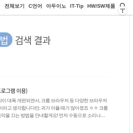
전체보기
C언어
아두이노
IT-Tip
HW/SW제품
법
검색 결과
프로그램 이용)
음악이 대폭 개편되면서, 크롬 브라우저 등 다양한 브라우저
이라고 생각합니다만, 귀가 아플 때가 많아졌죠 ㅎㅎ 크롬
악을 끄는 방법을 안내할게요! 먼저 수동으로 소리나는
(작성 기준46)에서는 탭 영역의 스피커 모양에 우클릭하
이지 접속하자마자 ESC누르기) 이제 본격적으로 크롬 확