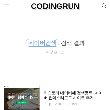
검
CODINGRUN
본
색
문
으
로
바
로
방명록
가
기
네이버검색
검색 결과
해당 글
1
건
티스토리 네이버에 검색등록, 네이
버 웹마스터도구 사이트 추가
IT Tip
2016. 6. 22. 19:16