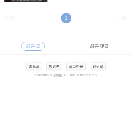
이전
1
다음
RECENTLY
사
최근 글
최근 댓글
이
드
바
최
홈으로
방명록
로그아웃
맨위로
근
글
COPYRIGHT
코딩런
, ALL RIGHT RESERVED.