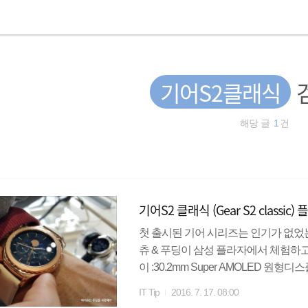
기어S2클래식
해당 글
1
건
기어S2 클래식 (Gear S2 classic
첫 출시된 기어 시리즈는 인기가 없었
츄 & 푸딩이 삼성 플라자에서 체험하고 왔어
이 :30.2mm Super AMOLED 원형디스
4.1 wifi b/g/n, NFC4GB내장 , 512M
IT Tip
2016. 7. 17. 08:00
티넘 / 로즈골드 // 사진 출저 : 삼성전자 기