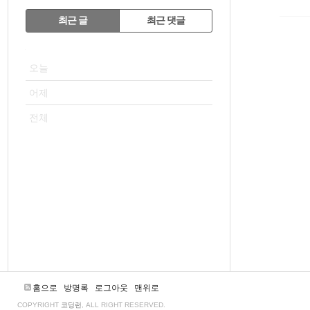
RECENTLY
최근 글
최근 댓글
최
VISITOR
근
오늘
글
어제
전체
홈으로
방명록
로그아웃
맨위로
COPYRIGHT
코딩런
, ALL RIGHT RESERVED.