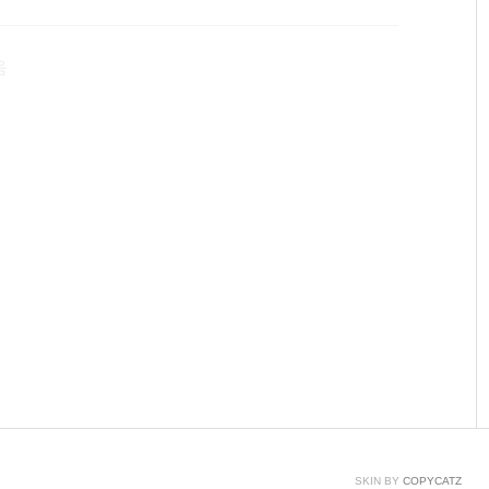
 기어S2와 동일한 디자인이지만,플래티넘에는 18K 백금,
음
SKIN BY
COPYCATZ