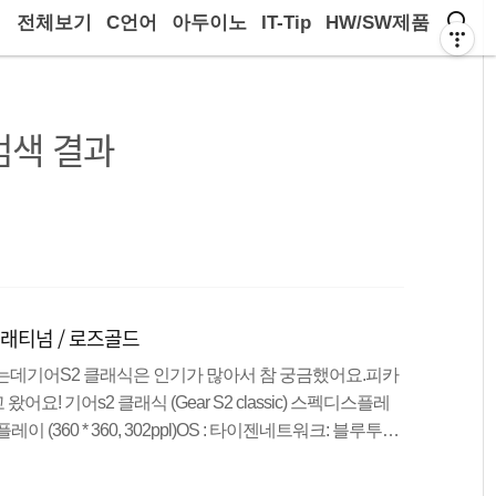
전체보기
C언어
아두이노
IT-Tip
HW/SW제품
검색 결과
) 플래티넘 / 로즈골드
는데기어S2 클래식은 인기가 많아서 참 궁금했어요.피카
요! 기어s2 클래식 (Gear S2 classic) 스펙디스플레
플레이 (360 * 360, 302ppl)OS : 타이젠네트워크: 블루투스
B RAM/ IP68 /무선충전 기어s2 클래식 (Gear S2 classic) 플래
어s2 클래식 (Gear S2 classic) 플래티넘 / 로즈골드 // 사