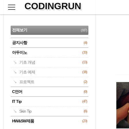
CODINGRUN
본
문
검
으
사
색
로
이
CATEGORY
바
드
로
전체보기
(107)
가
바
기
공지사항
(4)
명록
아두이노
(33)
기초 개념
(13)
기초 예제
(18)
프로젝트
(2)
C언어
(0)
IT Tip
(47)
Skin Tip
(6)
HW&SW제품
(23)