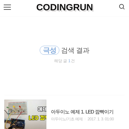
검
CODINGRUN
본
색
문
으
로
바
로
방명록
가
기
극성
검색 결과
해당 글
1
건
아두이노 예제 1. LED 깜빡이기
아두이노/기초 예제
2017. 1. 3. 01:00