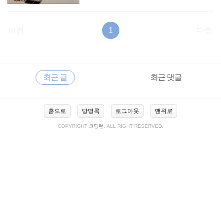
이전
1
다음
RECENTLY
사
최근 글
최근 댓글
이
드
바
최
홈으로
방명록
로그아웃
맨위로
근
글
COPYRIGHT
코딩런
, ALL RIGHT RESERVED.