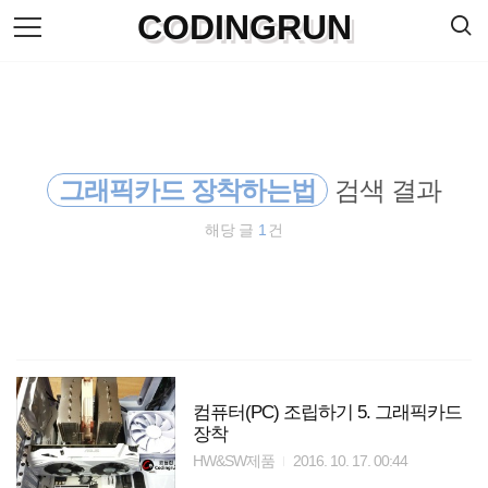
검
CODINGRUN
본
색
문
으
로
바
로
방명록
가
기
그래픽카드 장착하는법
검색 결과
해당 글
1
건
컴퓨터(PC) 조립하기 5. 그래픽카드
장착
HW&SW제품
2016. 10. 17. 00:44