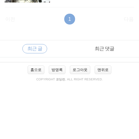
이전
1
다음
RECENTLY
사
최근 글
최근 댓글
이
드
바
최
홈으로
방명록
로그아웃
맨위로
근
글
COPYRIGHT
코딩런
, ALL RIGHT RESERVED.