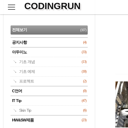
CODINGRUN
본
문
검
으
사
색
로
이
CATEGORY
바
드
로
전체보기
(107)
가
바
기
공지사항
(4)
명록
아두이노
(33)
기초 개념
(13)
기초 예제
(18)
프로젝트
(2)
C언어
(0)
IT Tip
(47)
Skin Tip
(6)
HW&SW제품
(23)