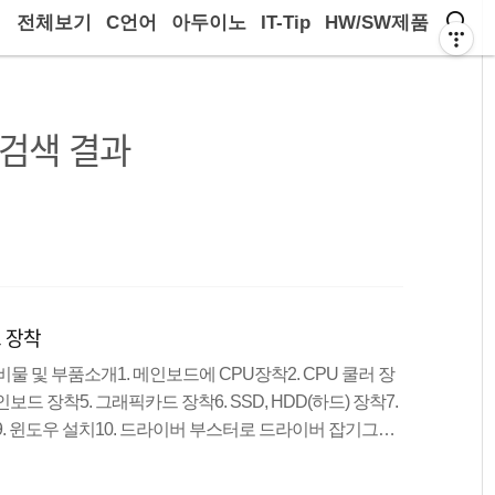
전체보기
C언어
아두이노
IT-Tip
HW/SW제품
검색 결과
드 장착
준비물 및 부품소개1. 메인보드에 CPU장착2. CPU 쿨러 장
인보드 장착5. 그래픽카드 장착6. SSD, HDD(하드) 장착7.
트9. 윈도우 설치10. 드라이버 부스터로 드라이버 잡기그래
블을 통해서 모니터로 보내는 컴퓨터 전자 부품이며, 그래
. 내장 그래픽카드로는 벅찬 작업들을 외장 그래픽카드를