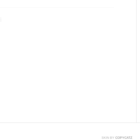
1. 갤럭시 지포스 GTX1060 EXOC D5 3GB 지천명G
s가 괜찮다는 갤럭시 제품으로 골라봤습니다.GTX1060 소
음
SKIN BY
COPYCATZ