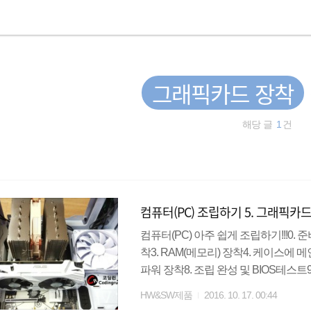
그래픽카드 장착
해당 글
1
건
컴퓨터(PC) 조립하기 5. 그래픽카
컴퓨터(PC) 아주 쉽게 조립하기!!!0. 
착3. RAM(메모리) 장착4. 케이스에 메
파워 장착8. 조립 완성 및 BIOS테스
픽카드 : 영상 신호를 생성하여 케이
HW&SW제품
2016. 10. 17. 00:44
픽 카드 또는 VGA카드라고도 합니다