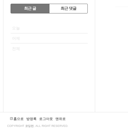
RECENTLY
최근 글
최근 댓글
최
VISITOR
근
오늘
글
어제
전체
홈으로
방명록
로그아웃
맨위로
COPYRIGHT
코딩런
, ALL RIGHT RESERVED.