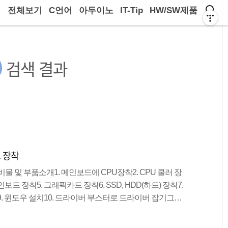
전체보기
C언어
아두이노
IT-Tip
HW/SW제품
검색 결과
드 장착
준비물 및 부품소개1. 메인보드에 CPU장착2. CPU 쿨러 장
인보드 장착5. 그래픽카드 장착6. SSD, HDD(하드) 장착7.
트9. 윈도우 설치10. 드라이버 부스터로 드라이버 잡기그래
블을 통해서 모니터로 보내는 컴퓨터 전자 부품이며, 그래
. 내장 그래픽카드로는 벅찬 작업들을 외장 그래픽카드를