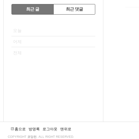
RECENTLY
최근 글
최근 댓글
최
VISITOR
근
오늘
글
어제
전체
홈으로
방명록
로그아웃
맨위로
COPYRIGHT
코딩런
, ALL RIGHT RESERVED.