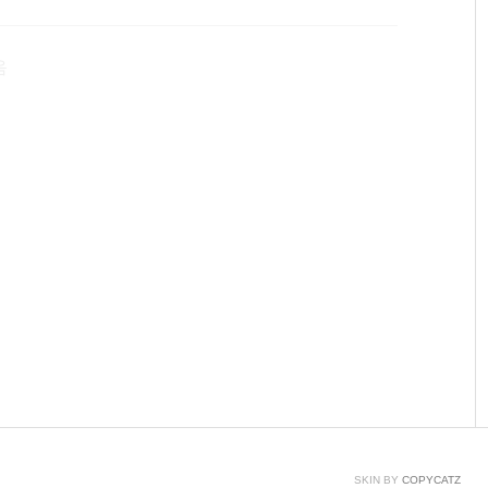
1. 갤럭시 지포스 GTX1060 EXOC D5 3GB 지천명G
s가 괜찮다는 갤럭시 제품으로 골라봤습니다.GTX1060 소
음
SKIN BY
COPYCATZ