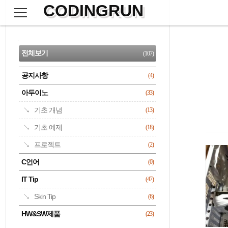
CODINGRUN
본
문
검
으
사
색
로
이
CATEGORY
바
드
로
전체보기
(107)
가
바
기
공지사항
(4)
명록
아두이노
(33)
기초 개념
(13)
기초 예제
(18)
프로젝트
(2)
C언어
(0)
IT Tip
(47)
Skin Tip
(6)
HW&SW제품
(23)