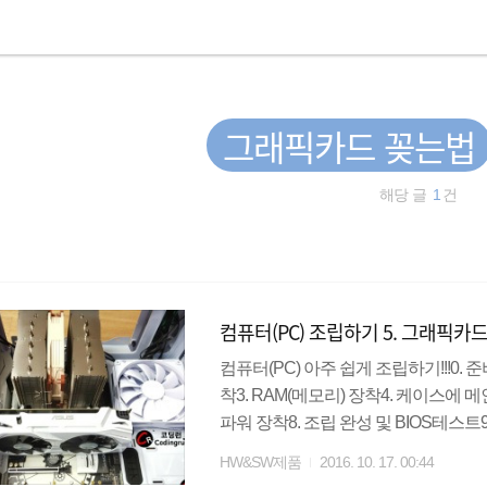
그래픽카드 꽂는법
해당 글
1
건
컴퓨터(PC) 조립하기 5. 그래픽카
컴퓨터(PC) 아주 쉽게 조립하기!!!0. 
착3. RAM(메모리) 장착4. 케이스에 메
파워 장착8. 조립 완성 및 BIOS테스
픽카드 : 영상 신호를 생성하여 케이
HW&SW제품
2016. 10. 17. 00:44
픽 카드 또는 VGA카드라고도 합니다