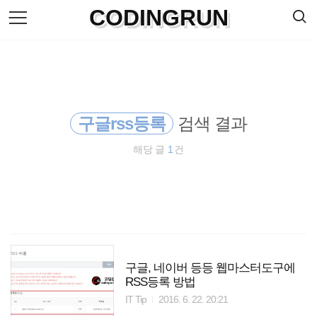
검
CODINGRUN
본
색
문
으
로
바
로
방명록
가
기
구글rss등록
검색 결과
해당 글
1
건
구글, 네이버 등등 웹마스터도구에
RSS등록 방법
IT Tip
2016. 6. 22. 20:21