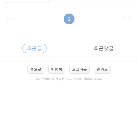
이전
1
다음
RECENTLY
사
최근 글
최근 댓글
이
드
바
최
홈으로
방명록
로그아웃
맨위로
근
글
COPYRIGHT
코딩런
, ALL RIGHT RESERVED.