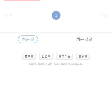
이전
1
다음
RECENTLY
사
최근 글
최근 댓글
이
드
바
최
홈으로
방명록
로그아웃
맨위로
근
글
COPYRIGHT
코딩런
, ALL RIGHT RESERVED.