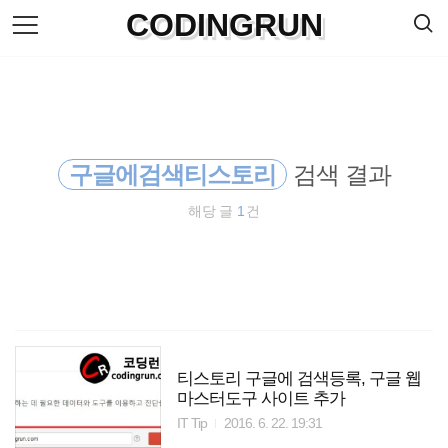
검
CODINGRUN
본
색
문
으
로
바
로
방명록
가
기
구글에검색티스토리
검색 결과
해당 글
1
건
티스토리 구글에 검색등록, 구글 웹
마스터도구 사이트 추가
IT Tip
2016. 6. 22. 19:31