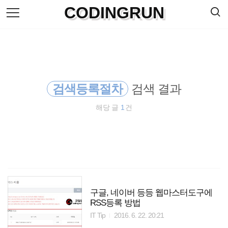
검
CODINGRUN
본
색
문
으
로
바
로
방명록
가
기
검색등록절차
검색 결과
해당 글
1
건
구글, 네이버 등등 웹마스터도구에
RSS등록 방법
IT Tip
2016. 6. 22. 20:21