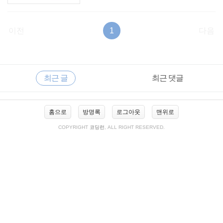
이전
1
다음
RECENTLY
사
최근 글
최근 댓글
이
드
바
최
홈으로
방명록
로그아웃
맨위로
근
글
COPYRIGHT
코딩런
, ALL RIGHT RESERVED.