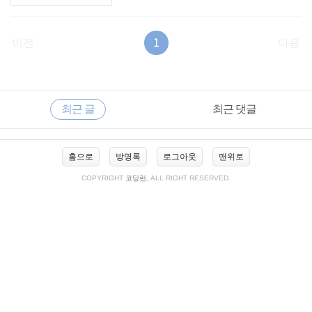
이전
1
다음
RECENTLY
사
최근 글
최근 댓글
이
드
바
최
홈으로
방명록
로그아웃
맨위로
근
글
COPYRIGHT
코딩런
, ALL RIGHT RESERVED.