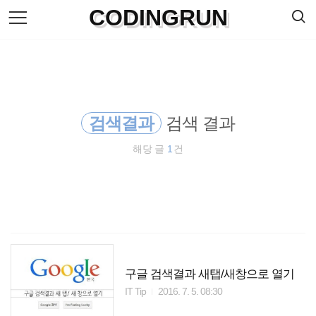
검
CODINGRUN
본
색
문
으
로
바
로
방명록
가
기
검색결과
검색 결과
해당 글
1
건
구글 검색결과 새탭/새창으로 열기
IT Tip
2016. 7. 5. 08:30